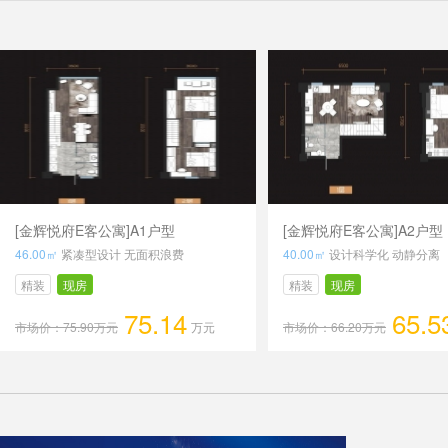
[金辉悦府E客公寓]A1户型
[金辉悦府E客公寓]A2户型
46.00㎡
紧凑型设计 无面积浪费
40.00㎡
设计科学化 动静分离
精装
现房
精装
现房
75.14
65.5
市场价：75.90万元
万元
市场价：66.20万元