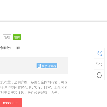
毛坯
现房
余套数:
11
套
房贷计算器
家具布置；全明户型，各部分空间均有窗，可保
整个户型空间布局合理；客厅、卧室、卫生间和
有利于采光和通风，居住起来舒适、方便。
89663333