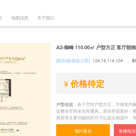
页
地图找房
关于我们
A2-御峰 110.00㎡ 户型方正 客厅朝南
[阳光城•丽兹公馆]
12#,7#,11#,10#
剩
价格待定
户型信息：
各个空间户型方正，方便室内
证整体空间采光和通风，居住舒适度好；
厨房等主要功能间的尺寸以及比例适中，
预约看房
售楼电话：