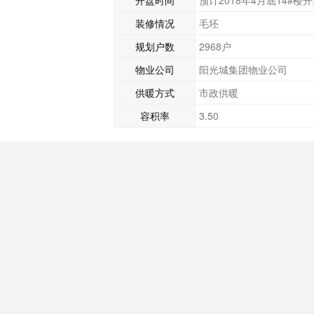
开盘时间
预计2018年4月底14#楼
装修情况
毛坯
规划户数
2968户
物业公司
阳光城集团物业公司
供暖方式
市政供暖
容积率
3.50