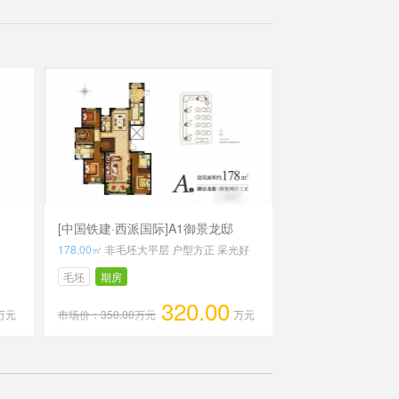
[中国铁建·西派国际]A1御景龙邸
178.00㎡
非毛坯大平层 户型方正 采光好
毛坯
期房
320.00
万元
市场价：350.00万元
万元