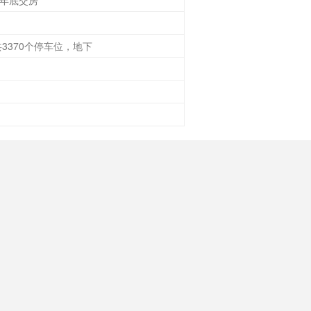
年年底交房
3370个停车位，地下