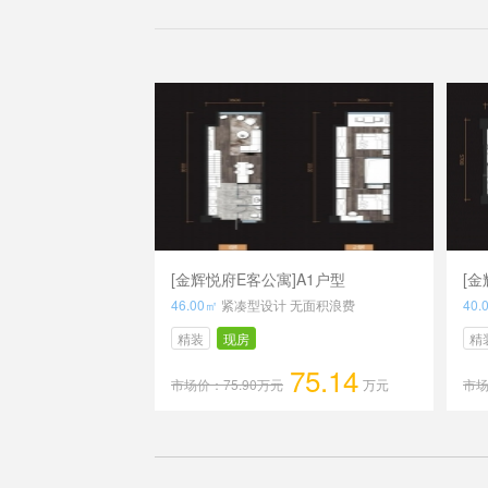
[金辉悦府E客公寓]A1户型
[金
46.00㎡
紧凑型设计 无面积浪费
40.
精装
现房
精
75.14
市场价：75.90万元
万元
市场