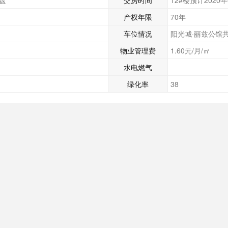
开盘
交房时间
12#楼预计2020
产权年限
70年
车位情况
阳光城·丽兹公馆共
物业管理费
1.60元/月/㎡
水电燃气
绿化率
38