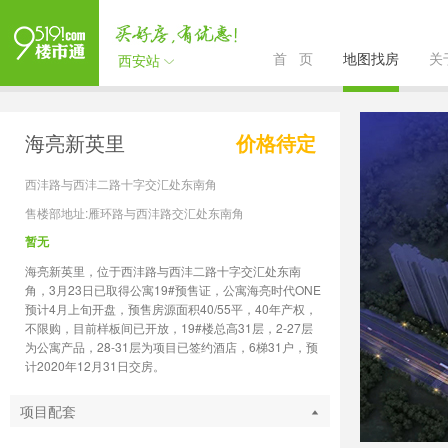
首 页
地图找房
关
西安站
海亮新英里
价格待定
西沣路与西沣二路十字交汇处东南角
售楼部地址:雁环路与西沣路交汇处东南角
暂无
海亮新英里，位于西沣路与西沣二路十字交汇处东南
角，3月23日已取得公寓19#预售证，公寓海亮时代ONE
预计4月上旬开盘，预售房源面积40/55平，40年产权，
不限购，目前样板间已开放，19#楼总高31层，2-27层
为公寓产品，28-31层为项目已签约酒店，6梯31户，预
计2020年12月31日交房。
项目配套