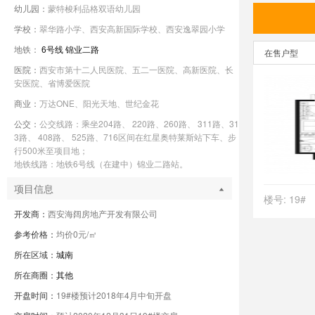
幼儿园：
蒙特梭利品格双语幼儿园
学校：
翠华路小学、西安高新国际学校、西安逸翠园小学
地铁：
6号线
锦业二路
在售户型
医院：
西安市第十二人民医院、五二一医院、高新医院、长
安医院、省博爱医院
商业：
万达ONE、阳光天地、世纪金花
公交：
公交线路：乘坐204路、 220路、260路、 311路、31
3路、 408路、 525路、716区间在红星奥特莱斯站下车、步
行500米至项目地；
地铁线路：地铁6号线（在建中）锦业二路站。
项目信息
楼号: 19#
开发商：
西安海阔房地产开发有限公司
参考价格：
均价0元/㎡
所在区域：
城南
所在商圈：
其他
开盘时间：
19#楼预计2018年4月中旬开盘