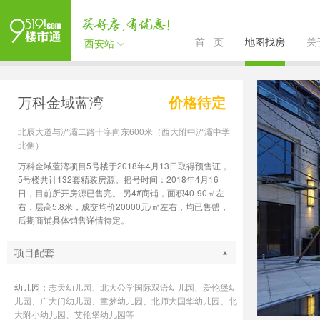
首 页
地图找房
关
西安站
万科金域蓝湾
价格待定
北辰大道与浐灞二路十字向东600米（西大附中浐灞中学
北侧）
万科金域蓝湾项目5号楼于2018年4月13日取得预售证，
5号楼共计132套精装房源。摇号时间：2018年4月16
日，目前所开房源已售完。 另4#商铺，面积40-90㎡左
右，层高5.8米，成交均价20000元/㎡左右，均已售罄，
后期商铺具体销售详情待定。
项目配套
幼儿园：
志天幼儿园、北大公学国际双语幼儿园、爱伦堡幼
儿园、广大门幼儿园、童梦幼儿园、北师大国华幼儿园、北
大附小幼儿园、艾伦堡幼儿园等