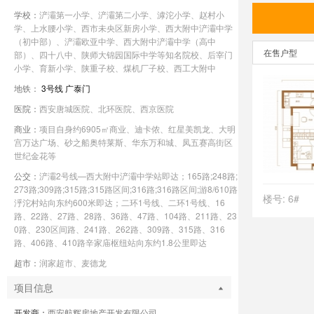
学校：
浐灞第一小学、浐灞第二小学、滹沱小学、赵村小
学、上水腰小学、西市未央区新房小学、西大附中浐灞中学
（初中部）、浐灞欧亚中学、西大附中浐灞中学（高中
在售户型
部）、四十八中、陕师大锦园国际中学等知名院校、后宰门
小学、育新小学、陕重子校、煤机厂子校、西工大附中
地铁：
3号线
广泰门
医院：
西安唐城医院、北环医院、西京医院
商业：
项目自身约6905㎡商业、迪卡侬、红星美凯龙、大明
宫万达广场、砂之船奥特莱斯、华东万和城、凤五赛高街区
世纪金花等
公交：
浐灞2号线—西大附中浐灞中学站即达；165路;248路;
273路;309路;315路;315路区间;316路;316路区间;游8/610路
楼号: 6#
泘沱村站向东约600米即达；二环1号线、二环1号线、16
路、22路、27路、28路、36路、47路、104路、211路、23
0路、230区间路、241路、262路、309路、315路、316
路、406路、410路辛家庙枢纽站向东约1.8公里即达
超市：
润家超市、麦德龙
项目信息
开发商：
西安航辉房地产开发有限公司