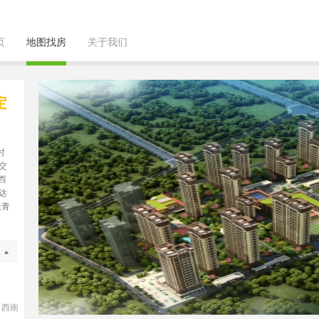
页
地图找房
关于我们
定
时
交
西
达
长青
、西南