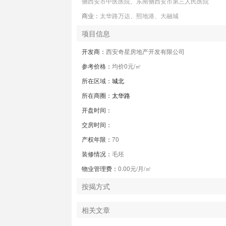
侧西安市中医医院、东南侧西安市第三人民医院
商业：
太华路万达、熙地港、大融城
项目信息
开发商：
西安奇星房地产开发有限公司
参考价格：
均价0元/㎡
所在区域：
城北
所在商圈：
太华路
开盘时间：
交房时间：
产权年限：
70
装修情况：
毛坯
物业管理费：
0.00元/月/㎡
按揭方式
相关文章