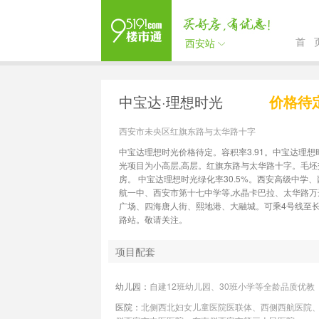
首 
西安站
中宝达·理想时光
价格待
西安市未央区红旗东路与太华路十字
中宝达理想时光价格待定。容积率3.91。中宝达理想
光项目为小高层,高层。红旗东路与太华路十字。毛坯
房。 中宝达理想时光绿化率30.5%。西安高级中学、
航一中、西安市第十七中学等,水晶卡巴拉、太华路万
广场、四海唐人街、熙地港、大融城。可乘4号线至
路站。敬请关注。
项目配套
幼儿园：
自建12班幼儿园、30班小学等全龄品质优教
医院：
北侧西北妇女儿童医院医联体、西侧西航医院