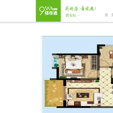
首 
西安站