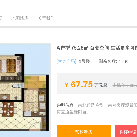
页
地图找房
关于我们
A户型 75.28㎡ 百变空间 生活更多可
[太奥广场]
3号楼
剩余套数:
17
套
67.75
万元起
市场价：
69.
户型信息：
南北通透户型，南向客厅观景
房直通生活阳台。
预约看房
售楼电话：