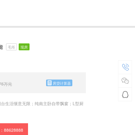
能
毛坯
现房
房贷计算器
75
万元
阳台生活惬意无限；纯南主卧自带飘窗；L型厨
88628888